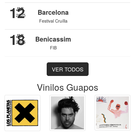
12
JUL
Barcelona
2025
Festival Cruílla
18
JUL
Benicassim
2025
FIB
VER TODOS
Vinilos Guapos