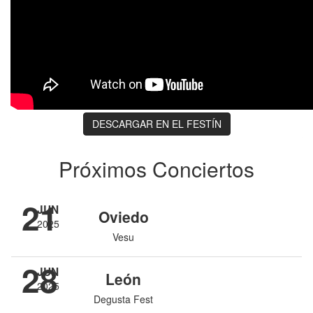
DESCARGAR EN EL FESTÍN
Próximos Conciertos
21
JUN
Oviedo
2025
Vesu
28
JUN
León
2025
Degusta Fest